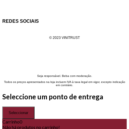
REDES SOCIAIS
Facebook
Instagram
Linkedin
© 2023 VINITRUST
Política de privacidade
Política de envio
Termos e condições
Cookies
Livro de reclamações
Seja responsável. Beba com moderação.
Todos os preços apresentados na loja incluem IVA à taxa legal em vigor, excepto indicação
em contrário.
Seleccione um ponto de entrega
Seleccionar
Carrinho
0
Não há produtos no carrinho!