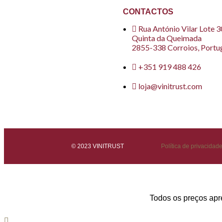
CONTACTOS
Rua António Vilar Lote 
Quinta da Queimada
2855-338 Corroios, Portu
+351 919 488 426
loja@vinitrust.com
© 2023 VINITRUST
Política de privacidad
Todos os preços apre