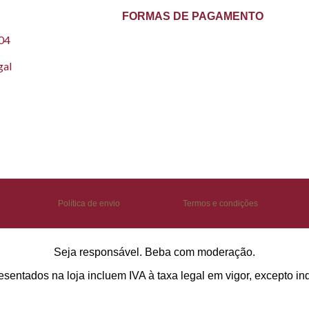
FORMAS DE PAGAMENTO
304
gal
e
Política de envio
Termos e condições
Seja responsável. Beba com moderação.
sentados na loja incluem IVA à taxa legal em vigor, excepto in